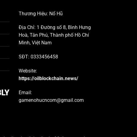
Thương Hiệu: Nổ Hũ
Địa Chỉ: 1 Đường số 8, Bình Hưng
Hoà, Tân Phú, Thành phố Hồ Chí
Minh, Việt Nam
SĐT: 0333456458
Website:
https://oilblockchain.news/
Email:
gamenohucncom@gmail.com