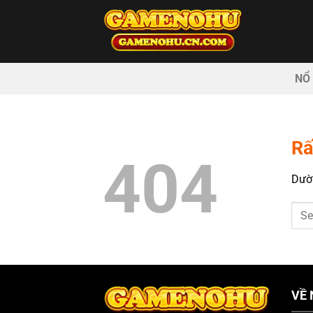
Bỏ
qua
nội
dung
NỔ
Rấ
404
Dườn
VỀ 