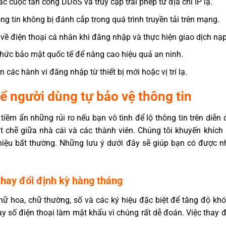
 cuộc tấn công DDoS và truy cập trái phép từ địa chỉ IP lạ.
 tin không bị đánh cắp trong quá trình truyền tải trên mạng.
về điện thoại cá nhân khi đăng nhập và thực hiện giao dịch nạp 
 chức bảo mật quốc tế để nâng cao hiệu quả an ninh.
các hành vi đăng nhập từ thiết bị mới hoặc vị trí lạ.
ể người dùng tự bảo vệ thông tin
 tiềm ẩn những rủi ro nếu bạn vô tình để lộ thông tin trên diễ
t chẽ giữa nhà cái và các thành viên. Chúng tôi khuyến khích 
hiệu bất thường. Những lưu ý dưới đây sẽ giúp bạn có được 
hay đổi định kỳ hàng tháng
hữ hoa, chữ thường, số và các ký hiệu đặc biệt để tăng độ kh
ay số điện thoại làm mật khẩu vì chúng rất dễ đoán. Việc thay 