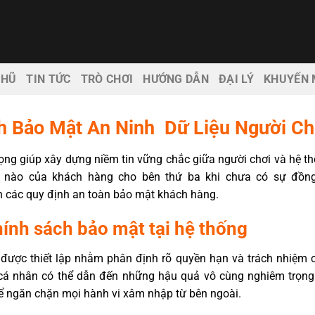
 HŨ
TIN TỨC
TRÒ CHƠI
HƯỚNG DẪN
ĐẠI LÝ
KHUYẾN 
h Bảo Mật An Ninh Dữ Liệu Người Ch
ọng giúp xây dựng niềm tin vững chắc giữa người chơi và hệ th
in nào của khách hàng cho bên thứ ba khi chưa có sự đồng
n các quy định an toàn bảo mật khách hàng.
hính sách bảo mật tại hệ thống
 được thiết lập nhằm phân định rõ quyền hạn và trách nhiệm c
in cá nhân có thể dẫn đến những hậu quả vô cùng nghiêm trọng
ể ngăn chặn mọi hành vi xâm nhập từ bên ngoài.