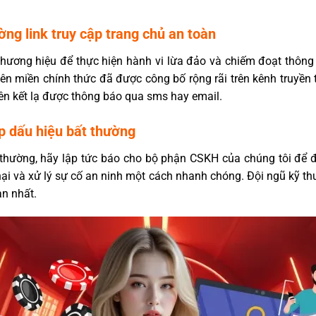
ng link truy cập trang chủ an toàn
thương hiệu để thực hiện hành vi lừa đảo và chiếm đoạt thông
tên miền chính thức đã được công bố rộng rãi trên kênh truyền 
ên kết lạ được thông báo qua sms hay email.
ặp dấu hiệu bất thường
 thường, hãy lập tức báo cho bộ phận CSKH của chúng tôi để đ
nại và xử lý sự cố an ninh một cách nhanh chóng. Đội ngũ kỹ thu
àn nhất.