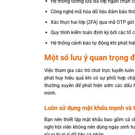
Hệ thống tường lửa đa lớp ngăn chặn các
Công nghệ mã hóa dữ liệu đảm bảo thông
Xác thực hai lớp (2FA) qua mã OTP gửi 
Quy trình kiểm toán định kỳ bởi các tổ
Hệ thống cảnh báo tự động khi phát hiện 
Một số lưu ý quan trọng đ
Việc tham gia các trò chơi trực tuyến luôn
phát huy hiệu quả khi có sự phối hợp chặ
thường xuyên để phát hiện sớm các dấu 
mình.
Luôn sử dụng mật khẩu mạnh và t
Bạn nên thiết lập mật khẩu bao gồm cả c
nghị hội viên không nên dùng ngày sinh h
rủi ro bị rò rỉ dữ liệu cá nhân.