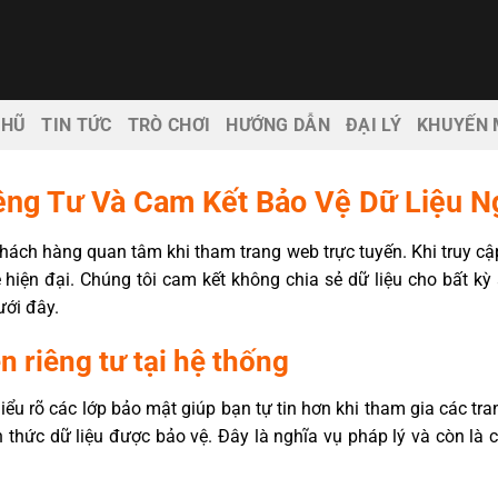
 HŨ
TIN TỨC
TRÒ CHƠI
HƯỚNG DẪN
ĐẠI LÝ
KHUYẾN 
êng Tư Và Cam Kết Bảo Vệ Dữ Liệu N
hách hàng quan tâm khi tham trang web trực tuyến. Khi truy c
iện đại. Chúng tôi cam kết không chia sẻ dữ liệu cho bất kỳ
ưới đây.
n riêng tư tại hệ thống
hiểu rõ các lớp bảo mật giúp bạn tự tin hơn khi tham gia các tra
 thức dữ liệu được bảo vệ. Đây là nghĩa vụ pháp lý và còn là 