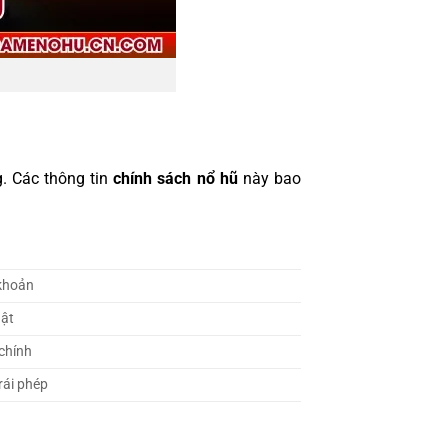
. Các thông tin
chính sách nổ hũ
này bao
 khoản
uật
chính
rái phép